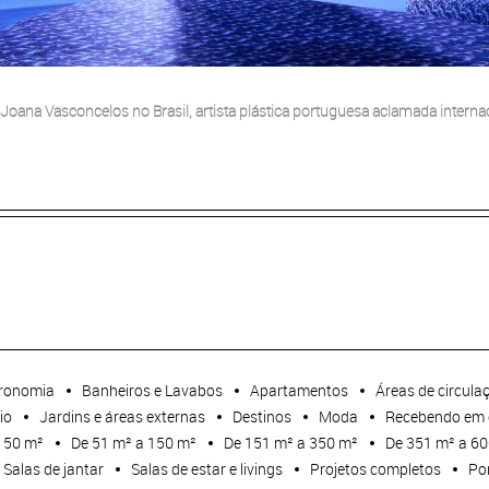
e Joana Vasconcelos no Brasil, artista plástica portuguesa aclamada intern
ronomia
Banheiros e Lavabos
Apartamentos
Áreas de circula
io
Jardins e áreas externas
Destinos
Moda
Recebendo em 
 50 m²
De 51 m² a 150 m²
De 151 m² a 350 m²
De 351 m² a 6
Salas de jantar
Salas de estar e livings
Projetos completos
Por