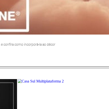
 e confira como incorporá-la ao décor