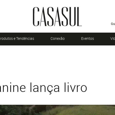
Gu
rodutos e Tendências
Conexão
Eventos
Ví
nine lança livro