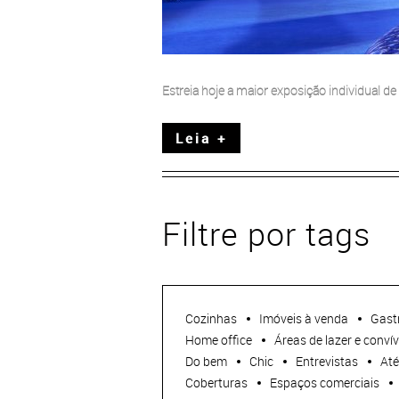
Estreia hoje a maior exposição individual d
Leia +
Filtre por tags
Cozinhas
Imóveis à venda
Gast
Home office
Áreas de lazer e convív
Do bem
Chic
Entrevistas
Até
Coberturas
Espaços comerciais