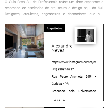
O Guia Casa Sul de Profissionais reúne um time experiente e
renomado de escritórios de arquitetura e design aqui do Sul.
Designers, arquitetos, engenheiros e decoradores que são
especialistas em suas áreas e irão auxiliar você a construir,
reformar, adaptar ou ampliar o espaço de viver e trabalhar.
Arquitetos
Alexandre
Neves
https://www.instagram.com/ajnevesarq/
(41) 99997-6717
Rua Padre Anchieta, 2454 -
Curitiba / PR
Graduado pela Universidade
Federal do Paraná em 1998,
Leia +
Alexandre Neves especializou-se