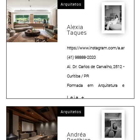
Arquitetos
em Projeto de Arquitetura na
Cidade Contemporânea
pela PUC-PR.
Alexia
Taques
https://www.instagram.com/a.archlab/
|
(41) 98888-2020
Al. Dr. Carlos de Carvalho, 2512 -
Curitiba / PR
Formada em Arquitetura e
Urbanismo pela PUCPR em
Leia +
2017, Alexia Taques possui
Arquitetos
especialização em Arquitetura
de Interiores pela Paris
American Academy.
Andréa