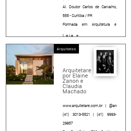
Al. Doutor Carlos de Carvalho,
655 - Curitiba / PR
Formada em Arquitetura e
Urbanismo pela Universidade
Leia +
Católica do Paraná, com pós-
Arquitetos
graduação em Arquitetura de
Interiores na mesma instituição,
Andréa Posonski construiu uma
Arquitetare
por Elaine
trajetória sólida ao longo de
Zanon e
Claudia
34 anos de experiência em
Machado
projetos, sendo 24 deles à frente
do seu próprio escritório.
www.arquitetare.com.br
|
@arquitetareo
(41) 3013-5521
|
(41) 9993-
29857