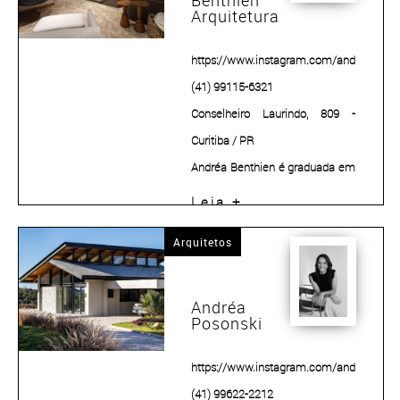
Benthien
Arquitetura
https://www.instagram.com/andreabenthi
(41) 99115-6321
Conselheiro Laurindo, 809 -
Curitiba / PR
Andréa Benthien é graduada em
Arquitetura e Urbanismo pela
Leia +
Pontifícia Universidade Católica
Arquitetos
do Paraná (1999) e pós-
graduada em Projeto
de Arquitetura pela mesma
Andréa
Posonski
instituição (2006).
https://www.instagram.com/andreaposon
(41) 99622-2212