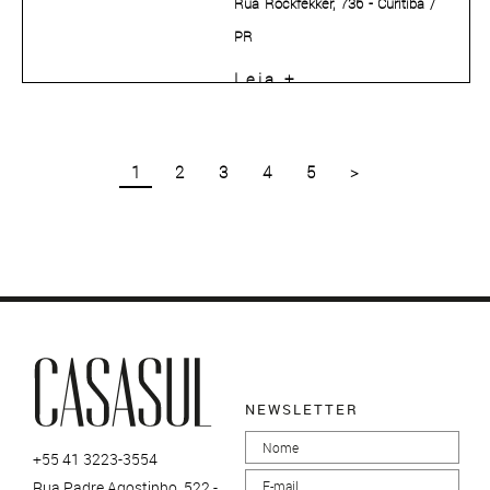
Rua Rockfekker, 736 - Curitiba /
PR
Com carreira consolidada há
Leia +
mais de 38 anos, a arquiteta
Elaine Zanon, formada pela
Pontifícia Universidade Católica
1
2
3
4
5
>
do Paraná (PUC-PR), comanda o
escritório Arquitetare ao lado da
designer Claudia Machado, sua
sócia desde 1998.
NEWSLETTER
+55 41 3223-3554
Rua Padre Agostinho, 522 -