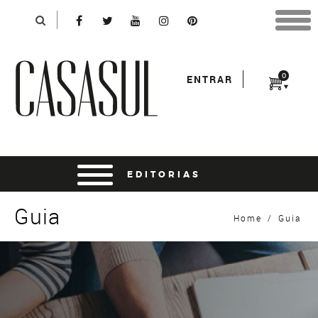
Identificação
X
*Para finalizar sua compra informe seu e-mail:
Avançar
*Senha:
0
ENTRAR
Entrar
entrar usando o facebook
Guia
Home
/
Guia