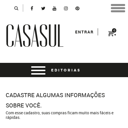
Identificação
X
*Para finalizar sua compra informe seu e-mail:
Home
/
Cadastro
Avançar
*Senha:
0
ENTRAR
Entrar
entrar usando o facebook
CADASTRO
CADASTRE ALGUMAS INFORMAÇÕES
SOBRE VOCÊ.
Com esse cadastro, suas compras ficam muito mais fáceis e
rápidas.