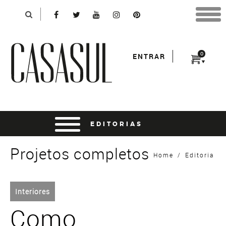
Identificação
X
*Para finalizar sua compra informe seu e-mail:
Avançar
*Senha:
0
ENTRAR
Entrar
entrar usando o facebook
Projetos completos
Home
/
Editoria
Interiores
Como