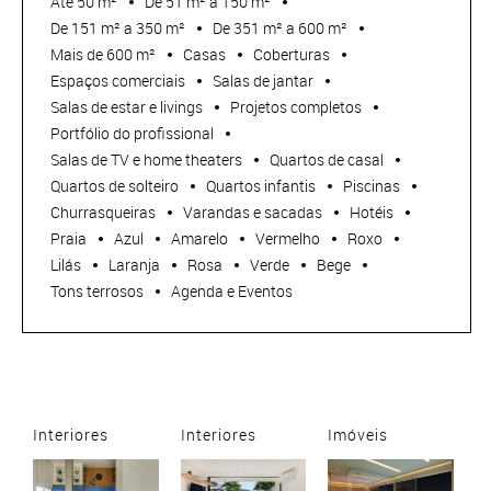
Até 50 m²
De 51 m² a 150 m²
De 151 m² a 350 m²
De 351 m² a 600 m²
Mais de 600 m²
Casas
Coberturas
Espaços comerciais
Salas de jantar
Salas de estar e livings
Projetos completos
Portfólio do profissional
Salas de TV e home theaters
Quartos de casal
Quartos de solteiro
Quartos infantis
Piscinas
Churrasqueiras
Varandas e sacadas
Hotéis
Praia
Azul
Amarelo
Vermelho
Roxo
Lilás
Laranja
Rosa
Verde
Bege
Tons terrosos
Agenda e Eventos
Interiores
Interiores
Imóveis