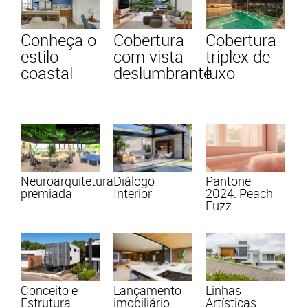
Conheça o
Cobertura
Cobertura
estilo
com vista
triplex de
coastal
deslumbrante
luxo
Neuroarquitetura
Diálogo
Pantone
premiada
Interior
2024: Peach
Fuzz
Conceito e
Lançamento
Linhas
Estrutura
imobiliário
Artísticas