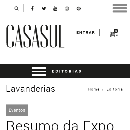
Identificação
X
*Para finalizar sua compra informe seu e-mail:
Avançar
*Senha:
0
ENTRAR
Entrar
entrar usando o facebook
Lavanderias
Home
/
Editoria
Eventos
Resumo da Expo