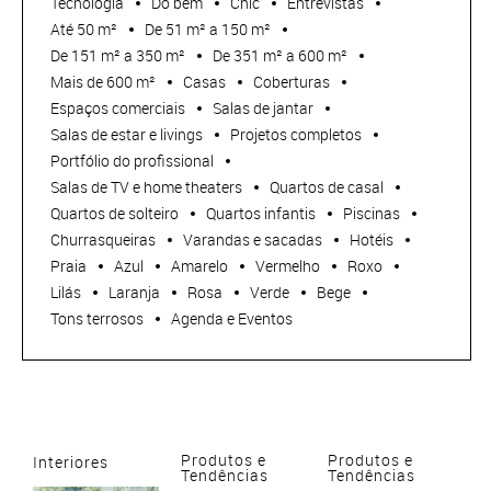
Tecnologia
Do bem
Chic
Entrevistas
Até 50 m²
De 51 m² a 150 m²
De 151 m² a 350 m²
De 351 m² a 600 m²
Mais de 600 m²
Casas
Coberturas
Espaços comerciais
Salas de jantar
Salas de estar e livings
Projetos completos
Portfólio do profissional
Salas de TV e home theaters
Quartos de casal
Quartos de solteiro
Quartos infantis
Piscinas
Churrasqueiras
Varandas e sacadas
Hotéis
Praia
Azul
Amarelo
Vermelho
Roxo
Lilás
Laranja
Rosa
Verde
Bege
Tons terrosos
Agenda e Eventos
Produtos e
Produtos e
Interiores
Tendências
Tendências