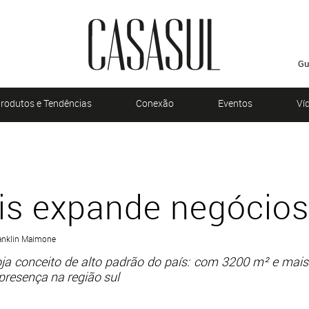
Gu
rodutos e Tendências
Conexão
Eventos
Ví
is expande negócios
ranklin Maimone
oja conceito de alto padrão do país: com 3200 m² e ma
resença na região sul