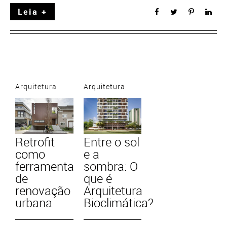
Leia +
Arquitetura
Arquitetura
Retrofit
Entre o sol
como
e a
ferramenta
sombra: O
de
que é
renovação
Arquitetura
urbana
Bioclimática?