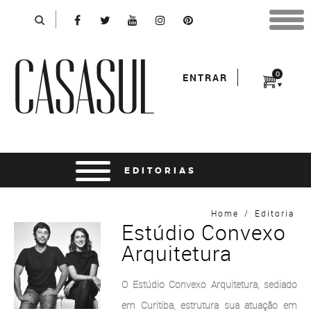
Identificação
X
*Para finalizar sua compra informe seu e-mail:
Avançar
*Senha:
0
ENTRAR
Entrar
entrar usando o facebook
Home
/
Editoria
Estúdio Convexo
Arquitetura
O Estúdio Convexo Arquitetura, sediado
em Curitiba, estrutura sua atuação em