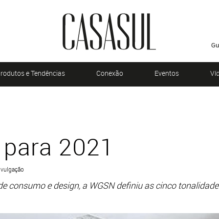
Gu
rodutos e Tendências
Conexão
Eventos
Ví
 para 2021
ivulgação
de consumo e design, a WGSN definiu as cinco tonalidad