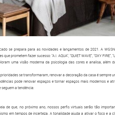
do se prepara para as novidades e lançamentos de 2021. A WGSN, a
res que prometem fazer sucesso: "A.I. AQUA", "QUIET WAVE", "OXY FIRE
ploram uma visão moderna da psicologia das cores e analisa, além 
 prioridades se transformaram, renovar a decoração da casa é sempre 
endências pode renovar espaços e tornar espaços mais modernos e atr
e seguem a tendência:
deia de que, no próximo ano, nossos perfis virtuais serão tão importa
smo em tempos de incerteza. A tonalidade ajuda a ativar o foco e a c