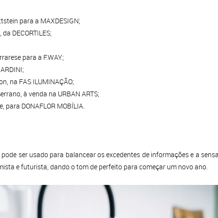
ttstein para a MAXDESIGN;
, da DECORTILES;
rrarese para a F.WAY;
IARDINI;
icon, na FAS ILUMINAÇÃO;
Serrano, à venda na URBAN ARTS;
ite, para DONAFLOR MOBÍLIA.
de pode ser usado para balancear os excedentes de informações e a sens
ista e futurista, dando o tom de perfeito para começar um novo ano.