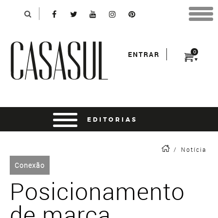
Identificação
X
*Para finalizar sua compra informe seu e-mail:
Avançar
*Senha:
0
ENTRAR
Entrar
entrar usando o facebook
/
Notícia
Conexão
Posicionamento
de marca