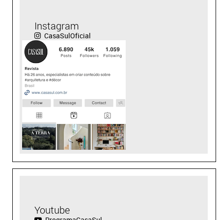
Instagram
CasaSulOficial
Youtube
ProgramaCasaSul