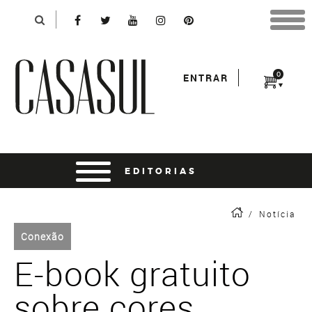
Identificação
X
*Para finalizar sua compra informe seu e-mail:
Avançar
*Senha:
0
ENTRAR
Entrar
entrar usando o facebook
/
Notícia
Conexão
E-book gratuito
sobre cores