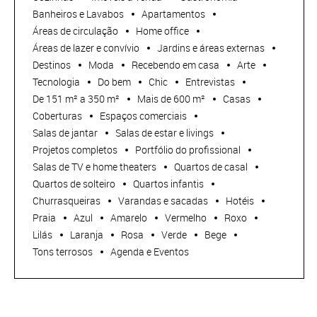
Banheiros e Lavabos
Apartamentos
Áreas de circulação
Home office
Áreas de lazer e convívio
Jardins e áreas externas
Destinos
Moda
Recebendo em casa
Arte
Tecnologia
Do bem
Chic
Entrevistas
De 151 m² a 350 m²
Mais de 600 m²
Casas
Coberturas
Espaços comerciais
Salas de jantar
Salas de estar e livings
Projetos completos
Portfólio do profissional
Salas de TV e home theaters
Quartos de casal
Quartos de solteiro
Quartos infantis
Churrasqueiras
Varandas e sacadas
Hotéis
Praia
Azul
Amarelo
Vermelho
Roxo
Lilás
Laranja
Rosa
Verde
Bege
Tons terrosos
Agenda e Eventos