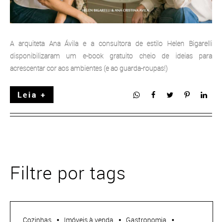
A arquiteta Ana Ávila e a consultora de estilo Helen Bigarelli
disponibilizaram um e-book gratuito cheio de ideias para
acrescentar cor aos ambientes (e ao guarda-roupas!)
Leia +
Filtre por tags
Cozinhas
Imóveis à venda
Gastronomia