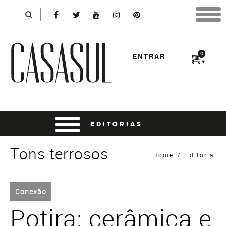
Identificação
X
*Para finalizar sua compra informe seu e-mail:
Avançar
*Senha:
0
ENTRAR
Entrar
entrar usando o facebook
Tons terrosos
Home
/
Editoria
Conexão
Potira: cerâmica e