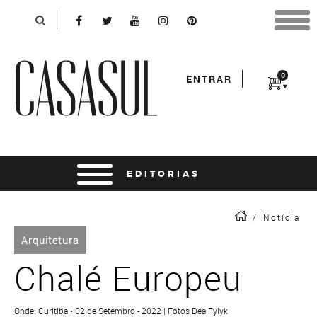
Identificação
X
*Para finalizar sua compra informe seu e-mail:
Avançar
*Senha:
0
ENTRAR
Entrar
entrar usando o facebook
/
Notícia
Arquitetura
Chalé Europeu
Onde: Curitiba • 02 de Setembro - 2022 | Fotos Dea Fylyk