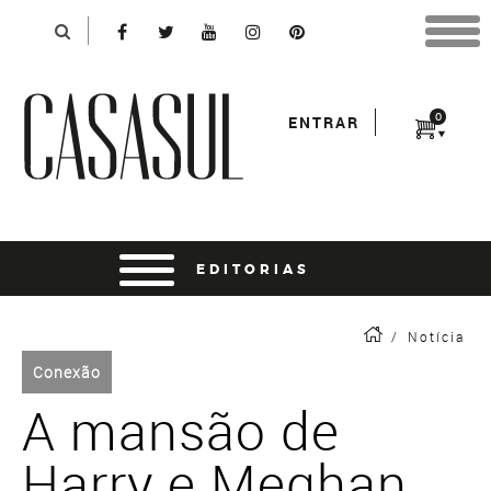
Identificação
X
*Para finalizar sua compra informe seu e-mail:
Avançar
*Senha:
0
ENTRAR
Entrar
entrar usando o facebook
/
Notícia
Conexão
A mansão de
Harry e Meghan