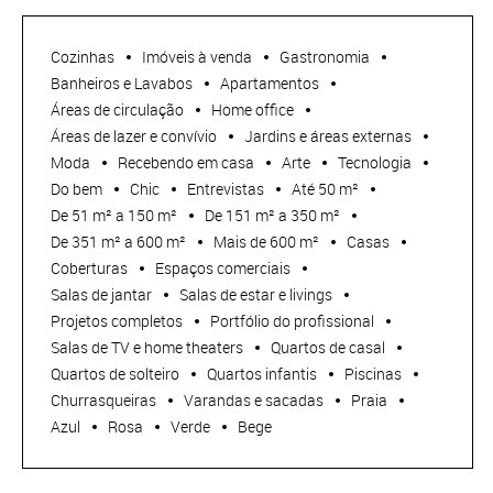
Cozinhas
Imóveis à venda
Gastronomia
Banheiros e Lavabos
Apartamentos
Áreas de circulação
Home office
Áreas de lazer e convívio
Jardins e áreas externas
Moda
Recebendo em casa
Arte
Tecnologia
Do bem
Chic
Entrevistas
Até 50 m²
De 51 m² a 150 m²
De 151 m² a 350 m²
De 351 m² a 600 m²
Mais de 600 m²
Casas
Coberturas
Espaços comerciais
Salas de jantar
Salas de estar e livings
Projetos completos
Portfólio do profissional
Salas de TV e home theaters
Quartos de casal
Quartos de solteiro
Quartos infantis
Piscinas
Churrasqueiras
Varandas e sacadas
Praia
Azul
Rosa
Verde
Bege