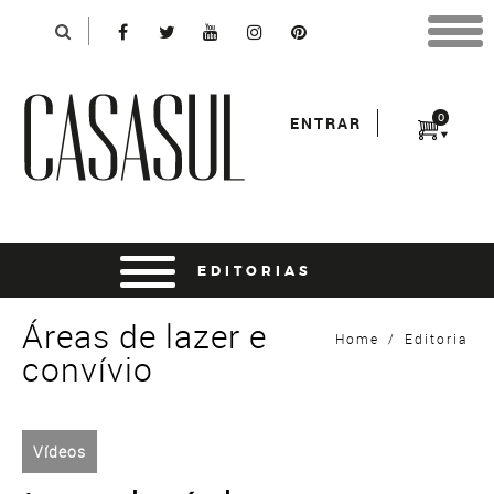
Identificação
X
*Para finalizar sua compra informe seu e-mail:
Avançar
*Senha:
0
ENTRAR
Entrar
entrar usando o facebook
Áreas de lazer e
Home
/
Editoria
convívio
Vídeos