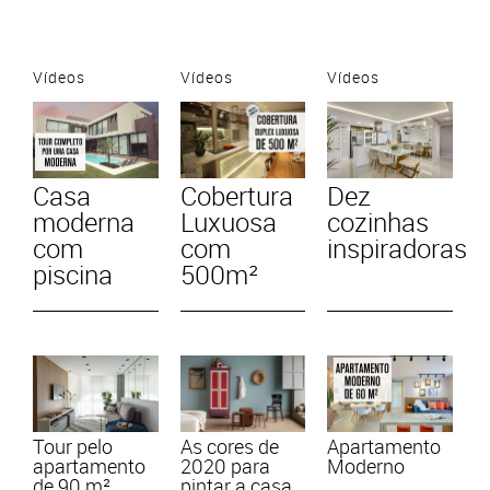
Vídeos
Vídeos
Vídeos
Casa
Cobertura
Dez
moderna
Luxuosa
cozinhas
com
com
inspiradoras
piscina
500m²
Tour pelo
As cores de
Apartamento
apartamento
2020 para
Moderno
de 90 m²
pintar a casa