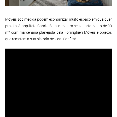
Móveis sob medida podem economizar muito espaço em qualquer
projeto! A arquiteta Camila Bigolin mostra seu apartamento de 90
m² com marcenaria planejada pela Formighieri Móveis e objetos
que remetem à sua história de vida. Confira!