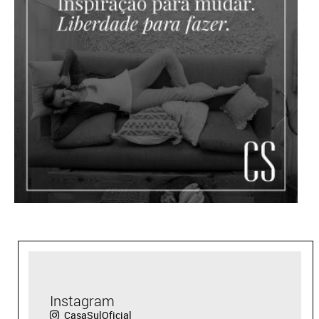
Instagram
CasaSulOficial