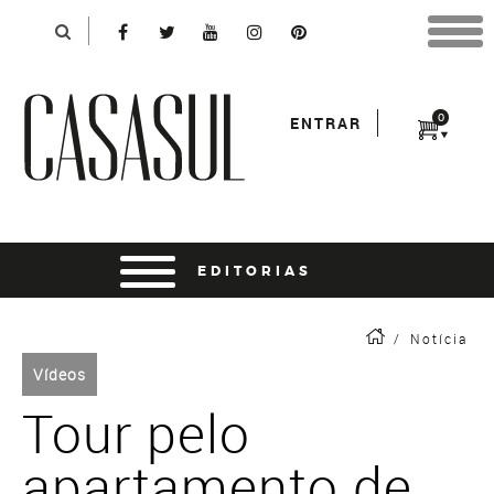
Identificação
X
*Para finalizar sua compra informe seu e-mail:
Avançar
*Senha:
0
ENTRAR
Entrar
entrar usando o facebook
/
Notícia
Vídeos
Tour pelo
apartamento de