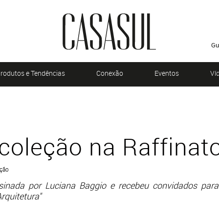
Gu
rodutos e Tendências
Conexão
Eventos
Ví
 coleção na Raffinat
ação
sinada por Luciana Baggio e recebeu convidados para
rquitetura"