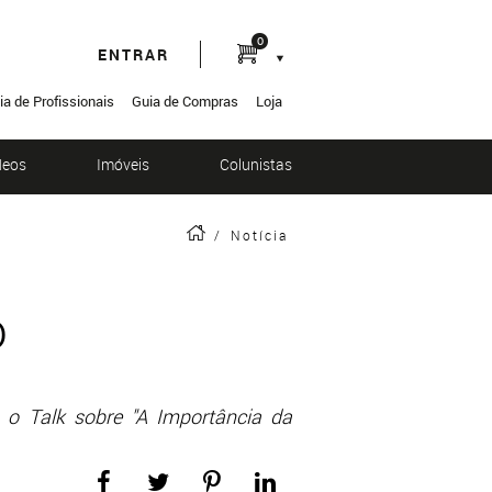
0
ENTRAR
ia de Profissionais
Guia de Compras
Loja
deos
Imóveis
Colunistas
/
Notícia
o
 o Talk sobre "A Importância da