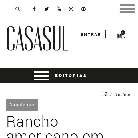
Identificação
X
*Para finalizar sua compra informe seu e-mail:
Avançar
*Senha:
0
ENTRAR
Entrar
entrar usando o facebook
/
Notícia
Arquitetura
Rancho
americano em