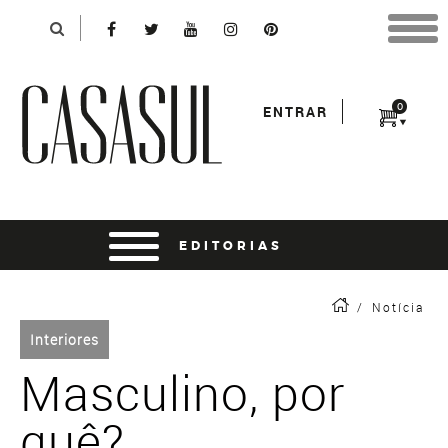
Identificação
X
*Para finalizar sua compra informe seu e-mail:
Avançar
*Senha:
0
ENTRAR
Entrar
entrar usando o facebook
/
Notícia
Interiores
Masculino, por
quê?