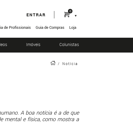
0
ENTRAR
ia de Profissionais
Guia de Compras
Loja
deos
Imóveis
Colunistas
/
Notícia
humano. A boa notícia é a de que
de mental e física, como mostra a