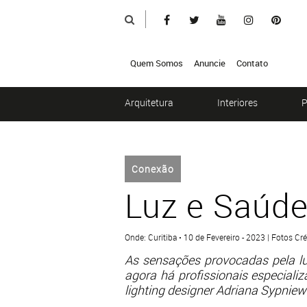
Quem Somos
Anuncie
Contato
Arquitetura
Interiores
P
Conexão
Luz e Saúd
Onde: Curitiba • 10 de Fevereiro - 2023 | Fotos Cr
As sensações provocadas pela lu
agora há profissionais especiali
lighting designer Adriana Sypniew