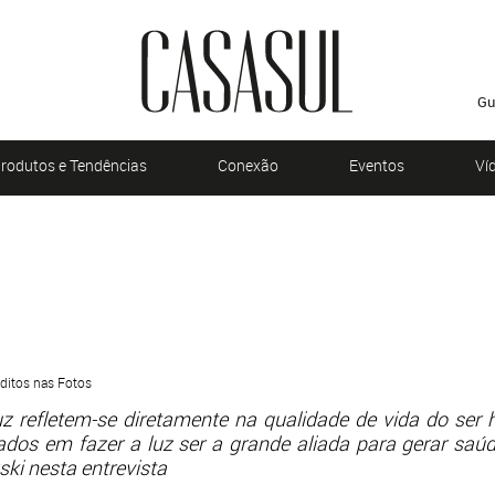
Gu
rodutos e Tendências
Conexão
Eventos
Ví
e
éditos nas Fotos
z refletem-se diretamente na qualidade de vida do ser 
zados em fazer a luz ser a grande aliada para gerar saú
ski nesta entrevista