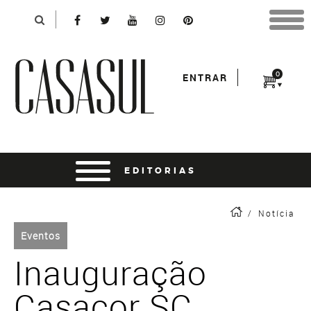
Identificação
X
*Para finalizar sua compra informe seu e-mail:
Avançar
*Senha:
0
ENTRAR
Entrar
entrar usando o facebook
/
Notícia
Eventos
Inauguração
Casacor SC