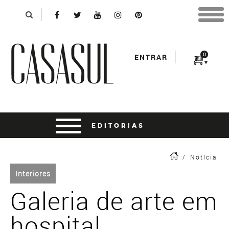
Identificação
X
*Para finalizar sua compra informe seu e-mail:
Avançar
*Senha:
0
ENTRAR
Entrar
entrar usando o facebook
/
Notícia
Interiores
Galeria de arte em
hospital