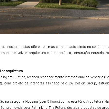
azendo propostas diferentes, mas com impacto direto no cenário urb
ançamentos envolvem arquitetura contemporânea, construção industrializ
 de arquitetura
ing em Curitiba, recebeu reconhecimento internacional ao vencer o Gl
ept), com projeto de interiores assinado pelo LW Design Group, estú
na categoria Housing (over 5 floors) com o escritório Arquitetura Naci
ção, promovida pela Rethinking The Future, destaca propostas de arqui