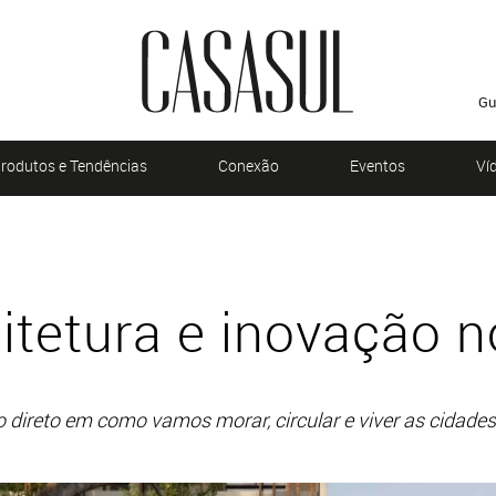
Gu
rodutos e Tendências
Conexão
Eventos
Ví
itetura e inovação n
 direto em como vamos morar, circular e viver as cidades