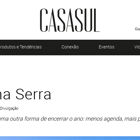
Gu
rodutos e Tendências
Conexão
Eventos
Ví
a Serra
 Divulgação
ma outra forma de encerrar o ano: menos agenda, mais