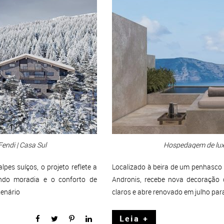
Fendi | Casa Sul
Hospedagem de luxo
es suíços, o projeto reflete a
Localizado à beira de um penhasco e
indo moradia e o conforto de
Andronis, recebe nova decoração
tenário
claros e abre renovado em julho par
Leia +