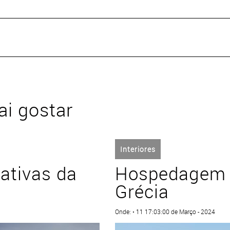
i gostar
Interiores
vativas da
Hospedagem d
Grécia
Onde: • 11 17:03:00 de Março - 2024