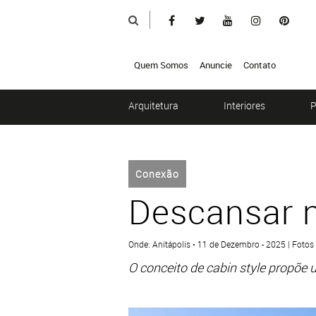
Quem Somos
Anuncie
Contato
Arquitetura
Interiores
P
Conexão
Descansar n
Onde: Anitápolis • 11 de Dezembro - 2025 | Fotos
O
conceito de
cabin
style
propõe u