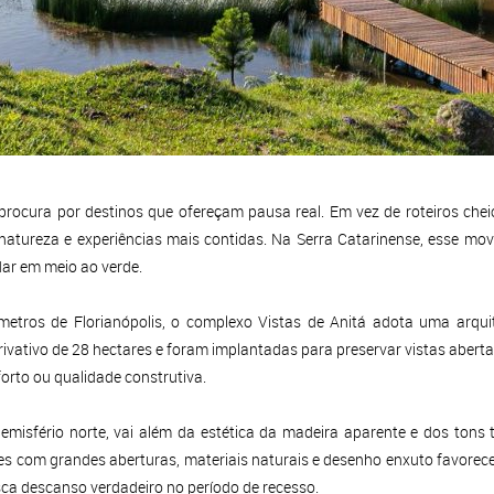
procura por destinos que ofereçam pausa real. Em vez de roteiros chei
natureza e experiências mais contidas. Na Serra Catarinense, esse m
dar em meio ao verde.
ômetros de Florianópolis, o complexo Vistas de Anitá adota uma arq
ativo de 28 hectares e foram implantadas para preservar vistas abertas 
rto ou qualidade construtiva.
emisfério norte, vai além da estética da madeira aparente e dos tons 
s com grandes aberturas, materiais naturais e desenho enxuto favore
ca descanso verdadeiro no período de recesso.