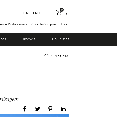
0
ENTRAR
ia de Profissionais
Guia de Compras
Loja
deos
Imóveis
Colunistas
/
Notícia
 paisagem