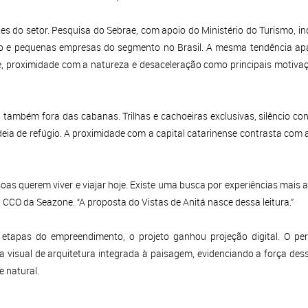
 do setor. Pesquisa do Sebrae, com apoio do Ministério do Turismo, in
o e pequenas empresas do segmento no Brasil. A mesma tendência apar
de, proximidade com a natureza e desaceleração como principais motivaç
 também fora das cabanas. Trilhas e cachoeiras exclusivas, silêncio con
ideia de refúgio. A proximidade com a capital catarinense contrasta com
soas querem viver e viajar hoje. Existe uma busca por experiências mais 
CCO da Seazone. “A proposta do Vistas de Anitá nasce dessa leitura.”
tapas do empreendimento, o projeto ganhou projeção digital. O perf
a visual de arquitetura integrada à paisagem, evidenciando a força de
 natural.