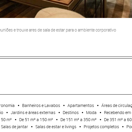
euniões e trouxe ares de sala de estar para o ambiente corporativo
ronomia
Banheiros e Lavabos
Apartamentos
Áreas de circula
io
Jardins e áreas externas
Destinos
Moda
Recebendo em 
 50 m²
De 51 m² a 150 m²
De 151 m² a 350 m²
De 351 m² a 6
Salas de jantar
Salas de estar e livings
Projetos completos
Por