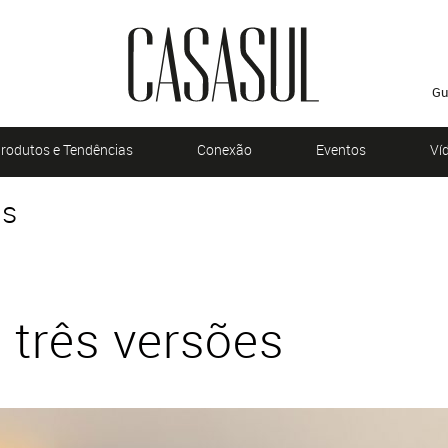
Gu
rodutos e Tendências
Conexão
Eventos
Ví
is
três versões