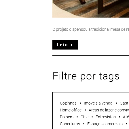
O projeto dispensou a tradicional mesa de r
Leia +
Filtre por tags
Cozinhas
Imóveis à venda
Gast
Home office
Áreas de lazer e convív
Do bem
Chic
Entrevistas
Até
Coberturas
Espaços comerciais