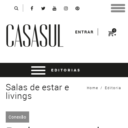
Identificação
X
*Para finalizar sua compra informe seu e-mail:
Avançar
*Senha:
0
ENTRAR
Entrar
entrar usando o facebook
Salas de estar e
Home
/
Editoria
livings
Conexão