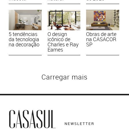
5 tendências
O design
Obras de arte
da tecnologia
icônico de
na CASACOR
na decoração
Charles e Ray
SP
Eames
Carregar mais
NEWSLETTER