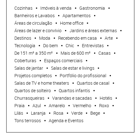
Cozinhas
Imóveis à venda
Gastronomia
Banheiros e Lavabos
Apartamentos
Áreas de circulação
Home office
Áreas de lazer e convívio
Jardins e áreas externas
Destinos
Moda
Recebendo em casa
Arte
Tecnologia
Do bem
Chic
Entrevistas
De 151 m² a 350 m²
Mais de 600 m²
Casas
Coberturas
Espaços comerciais
Salas de jantar
Salas de estar e livings
Projetos completos
Portfólio do profissional
Salas de TV e home theaters
Quartos de casal
Quartos de solteiro
Quartos infantis
Churrasqueiras
Varandas e sacadas
Hotéis
Praia
Azul
Amarelo
Vermelho
Roxo
Lilás
Laranja
Rosa
Verde
Bege
Tons terrosos
Agenda e Eventos