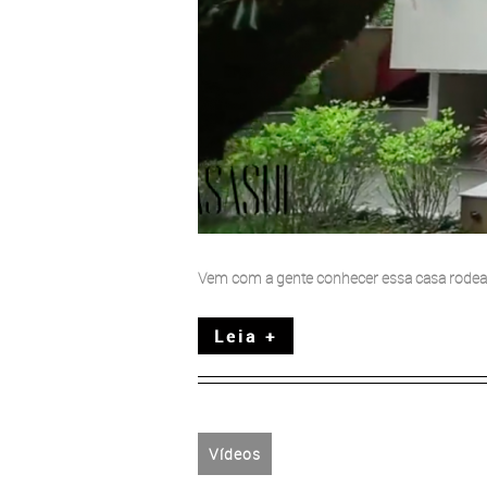
Vem com a gente conhecer essa casa rodea
Leia +
Vídeos