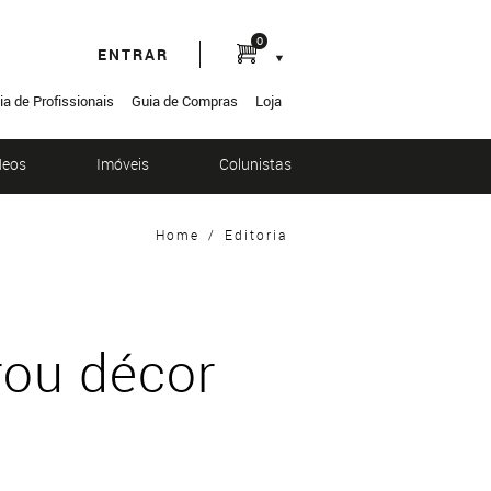
0
ENTRAR
ia de Profissionais
Guia de Compras
Loja
deos
Imóveis
Colunistas
Home
/
Editoria
rou décor