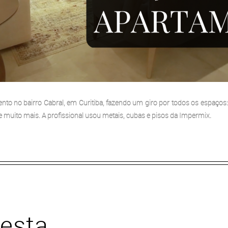
to no bairro Cabral, em Curitiba, fazendo um giro por todos os espaços:
 e muito mais. A profissional usou metais, cubas e pisos da Impermix.
resta