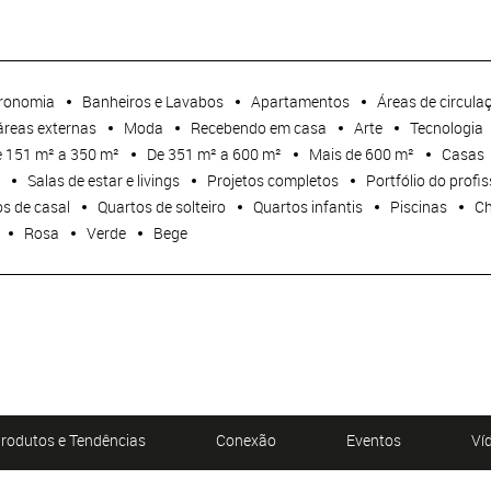
ronomia
Banheiros e Lavabos
Apartamentos
Áreas de circula
áreas externas
Moda
Recebendo em casa
Arte
Tecnologia
 151 m² a 350 m²
De 351 m² a 600 m²
Mais de 600 m²
Casas
Salas de estar e livings
Projetos completos
Portfólio do profis
s de casal
Quartos de solteiro
Quartos infantis
Piscinas
Ch
Rosa
Verde
Bege
rodutos e Tendências
Conexão
Eventos
Ví