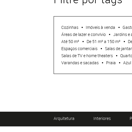
Cozinhas
Imóveis à venda
Gast
Áreas de lazer e convívio
Jardins e 
Até 50 m²
De 51 m² a 150 m²
De
Espaços comerciais
Salas de jantar
Salas de TV e home theaters
Quarto
Varandas e sacadas
Praia
Azul
Arquitetura
Interiores
P