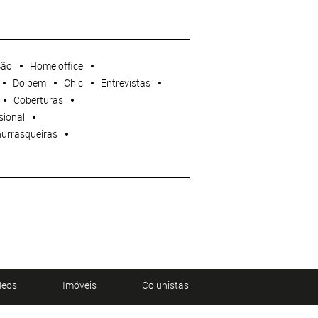
ção
Home office
Do bem
Chic
Entrevistas
Coberturas
sional
urrasqueiras
deos
Imóveis
Colunistas