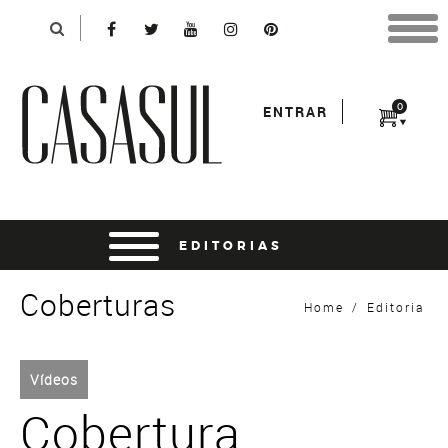
Identificação
X
*Para finalizar sua compra informe seu e-mail:
Avançar
*Senha:
0
ENTRAR
Entrar
entrar usando o facebook
Coberturas
Home
/
Editoria
Vídeos
Cobertura