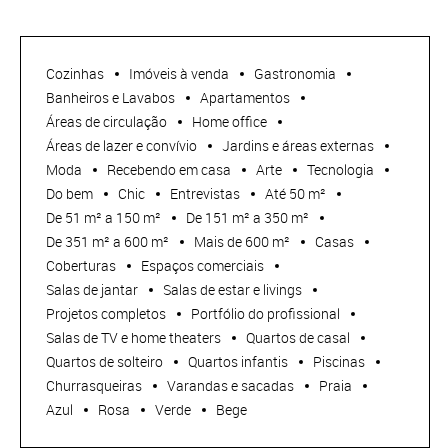
Cozinhas
Imóveis à venda
Gastronomia
Banheiros e Lavabos
Apartamentos
Áreas de circulação
Home office
Áreas de lazer e convívio
Jardins e áreas externas
Moda
Recebendo em casa
Arte
Tecnologia
Do bem
Chic
Entrevistas
Até 50 m²
De 51 m² a 150 m²
De 151 m² a 350 m²
De 351 m² a 600 m²
Mais de 600 m²
Casas
Coberturas
Espaços comerciais
Salas de jantar
Salas de estar e livings
Projetos completos
Portfólio do profissional
Salas de TV e home theaters
Quartos de casal
Quartos de solteiro
Quartos infantis
Piscinas
Churrasqueiras
Varandas e sacadas
Praia
Azul
Rosa
Verde
Bege