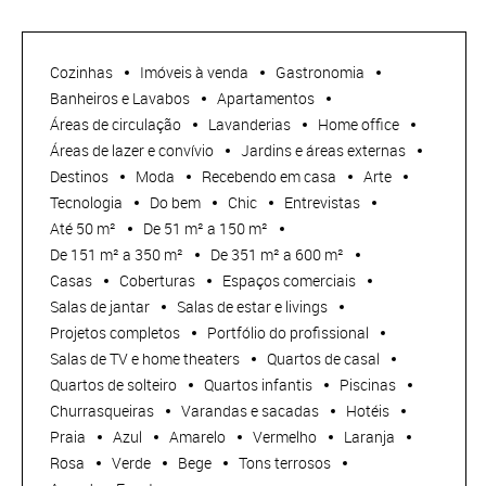
Cozinhas
Imóveis à venda
Gastronomia
Banheiros e Lavabos
Apartamentos
Áreas de circulação
Lavanderias
Home office
Áreas de lazer e convívio
Jardins e áreas externas
Destinos
Moda
Recebendo em casa
Arte
Tecnologia
Do bem
Chic
Entrevistas
Até 50 m²
De 51 m² a 150 m²
De 151 m² a 350 m²
De 351 m² a 600 m²
Casas
Coberturas
Espaços comerciais
Salas de jantar
Salas de estar e livings
Projetos completos
Portfólio do profissional
Salas de TV e home theaters
Quartos de casal
Quartos de solteiro
Quartos infantis
Piscinas
Churrasqueiras
Varandas e sacadas
Hotéis
Praia
Azul
Amarelo
Vermelho
Laranja
Rosa
Verde
Bege
Tons terrosos