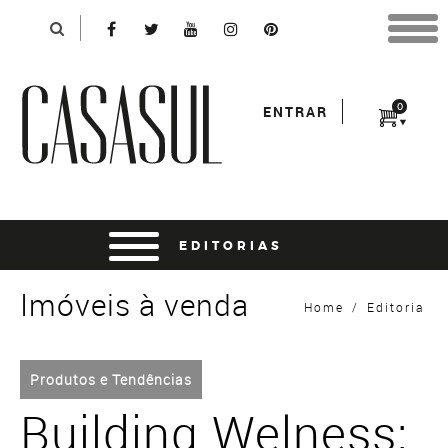
Identificação
X
*Para finalizar sua compra informe seu e-mail:
Avançar
*Senha:
0
ENTRAR
Entrar
entrar usando o facebook
Imóveis à venda
Home
/
Editoria
Produtos e Tendências
Building Welness: