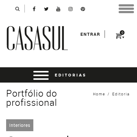
Identificação
X
*Para finalizar sua compra informe seu e-mail:
Avançar
*Senha:
0
ENTRAR
Entrar
entrar usando o facebook
Portfólio do
Home
/
Editoria
profissional
Interiores