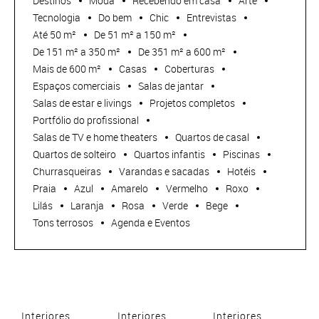
Destinos
Moda
Recebendo em casa
Arte
Tecnologia
Do bem
Chic
Entrevistas
Até 50 m²
De 51 m² a 150 m²
De 151 m² a 350 m²
De 351 m² a 600 m²
Mais de 600 m²
Casas
Coberturas
Espaços comerciais
Salas de jantar
Salas de estar e livings
Projetos completos
Portfólio do profissional
Salas de TV e home theaters
Quartos de casal
Quartos de solteiro
Quartos infantis
Piscinas
Churrasqueiras
Varandas e sacadas
Hotéis
Praia
Azul
Amarelo
Vermelho
Roxo
Lilás
Laranja
Rosa
Verde
Bege
Tons terrosos
Agenda e Eventos
Interiores
Interiores
Interiores